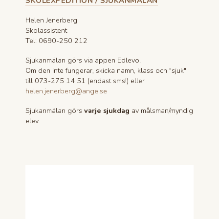
SKOLEXPEDITION / SJUKANMÄLAN
elever! ❤️ Utan dem
hade vi inte kunnat ha
en konferens så TACK
Helen Jenerberg
igen, ni är underbara!
Skolassistent
🌸 Stort tack även till
XL-sponsorerna
Tel: 0690-250 212
Velarion, Elkapsling och
Haverö Borgsjö
församling, för
Sjukanmälan görs via appen Edlevo.
frukt/bars från Coop och
Om den inte fungerar, skicka namn, klass och "sjuk"
ICA i Ånge, för film och
workshop från
till 073-275 14 51 (endast sms!) eller
@angekulturskola (+
helen.jenerberg@ange.se
Film i Västernorrland)
samt till
@angekommun för
Sjukanmälan görs
varje sjukdag
av målsman/myndig
föredrag av Agneta
Lagerkrantz och
elev.
Bobergsgymnasiet för
övriga kostnader. 🌸
2027 är det
Sydafrika/Kapstaden
som är värdar så i höst
ska mina nya GC-
elever jobba ihop
respengar och förbereda
uppgifter. Det kommer
bli mycket jobb, många
utmaningar och en
fantastisk upplevelse.
☺️ Väldigt fint också att
alla elever oavsett
program/årskurs kan