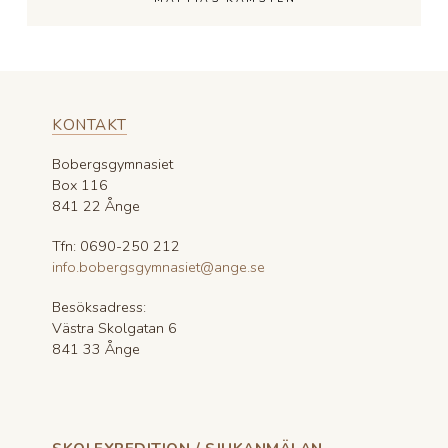
"kindness" -
konferensens tema. 💕
(mer info om veckan
finns på vårt
instagramkonto
globalclass4ever, mer
om GC på vår
hemsida).
KONTAKT
Jag är oerhört stolt över
att jag rodde detta i
land! Så glad över att
Bobergsgymnasiet
våra gäster fick en fin
upplevelse av Ånge,
Box 116
svensk kultur och
gästfrihet, tacksam att
841 22 Ånge
vädret vände i sista
sekund, förundrad över
alla härliga ungdomar
Tfn: 0690-250 212
och otroligt nöjd över att
info.bobergsgymnasiet@ange.se
all planering och
veckans slit gav det
resultat jag strävat
Besöksadress:
efter och hoppats på!
Att få läsa lärarnas
Västra Skolgatan 6
sammanfattningar av
elevernas omdömen
841 33 Ånge
och tankar gör det värt
varenda sekund. 🙏
Jag vill också poängtera
att värdfamiljerna
uppskattades ENORMT
mycket av gästande