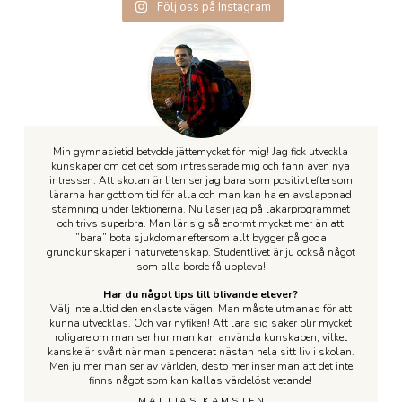
ett underbart
stolthet våra
2026 - en succé! 💪 (ett
designelever har i
ÅRETS UF-FÖRETAG I
2026! 🥳 Se mer under
Följ oss på Instagram
sommarlov så ses vi
stipendiater 2026! Bra
försök till
kursen bild och form
ÅNGE om inte
höjdpunkter!
igen torsdag 20/8 (åk1)
jobbat alla och tack till
sammanfattning).
gjort massa saker
@golvgossarnauf!
och 21/8 (åk2-3). ❤️🌸👋
våra stipendiegivare! 🙏
under terminen, inte
Prisutdelningen skedde
Efter en avslutning i
🇸🇪🌸
GC är ett unikt nätverk
bara tittskåpen som
på mösspåtagningen -
Folkets Hus,
#bobergsgymnasiet
som vi som enda skola
redan publicerats. De
grattis till ett välförtjänt
betygslunch i Aulan, en
#viharbästaeleverna
i Sverige är en del av.
har t ex också övat på
pris! 💯
GALEN hagelstorm
#bobergsgymnasiet
Varje år anordnas en
att måla med akvarell
som gjorde att
20
0
konferens i något av
och olja, vilket inte är
Tack för i år
åskådarna sprang in
länderna och i år var det
särskilt lätt! I ena fotot
@ufvasternorrland, vi
stället för studenterna
43
0
Bobergs tur. Det är
syns tydligt de tre
ses igen i höst! 👋
ut samt slutligen ett
oerhört svårt att
stegen för
utspring i ösregn, kom
sammanfatta både
akvarellövningen med
#teknikprogrammet
studenterna äntligen
Min gymnasietid betydde jättemycket för mig! Jag fick utveckla
konferensens innehåll
tallarna framför
#entreprenörskap
iväg på sina flak! 😂 En
och alla de erfarenheter,
kunskaper om det det som intresserade mig och fann även nya
bergskedjan. Jag tycker
#ungföretagsamhet
studentavslutning vi
insikter, händelser och
de har varit jätteduktiga
#bobergsgymnasiet
aldrig kommer att
intressen. Att skolan är liten ser jag bara som positivt eftersom
vänskapsband som
och ser fram emot när
glömma!
lärarna har gott om tid för alla och man kan ha en avslappnad
den här veckan
kursen går nästa gång
stämning under lektionerna. Nu läser jag på läkarprogrammet
25
2
inneburit för 70
(27/28 pga
STORT GRATTIS
och trivs superbra. Man lär sig så enormt mycket mer än att
deltagare från 7 länder!
samläsningar mellan
BÄSTA BOBBISAR
🌟 Jag kan bara
årskurserna). ☺️👏 /Sus
OCH LYCKA TILL! 🫶
”bara” bota sjukdomar eftersom allt bygger på goda
konstatera att vår
grundkunskaper i naturvetenskap. Studentlivet är ju också något
svenska GC-grupp
#teknikprogrammet
#bobergsgymnasiet
som alla borde få uppleva!
gjorde ett fantastiskt
#designinriktning
#student26
jobb och att vi hade en
#kreativitet
väldigt lyckad
Har du något tips till blivande elever?
#bobergsgymnasiet
98
0
blandning av nytta,
Välj inte alltid den enklaste vägen! Man måste utmanas för att
nöje och utmaningar. ☺️
kunna utvecklas. Och var nyfiken! Att lära sig saker blir mycket
16
0
De 11 lärarna var
roligare om man ser hur man kan använda kunskapen, vilket
lyriska över allt vi
gjorde men också över
kanske är svårt när man spenderat nästan hela sitt liv i skolan.
att se hur deras elever
Men ju mer man ser av världen, desto mer inser man att det inte
interagerade och växte i
finns något som kan kallas värdelöst vetande!
självförtroende,
engelska och
MATTIAS KAMSTEN