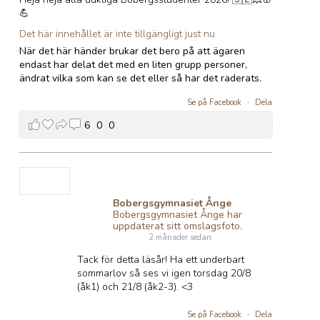
💪
Det här innehållet är inte tillgängligt just nu
När det här händer brukar det bero på att ägaren
endast har delat det med en liten grupp personer,
ändrat vilka som kan se det eller så har det raderats.
Se på Facebook
·
Dela
6
0
0
Bobergsgymnasiet Ånge
Bobergsgymnasiet Ånge har
uppdaterat sitt omslagsfoto.
2 månader sedan
Tack för detta läsår! Ha ett underbart
sommarlov så ses vi igen torsdag 20/8
(åk1) och 21/8 (åk2-3). <3
Se på Facebook
·
Dela