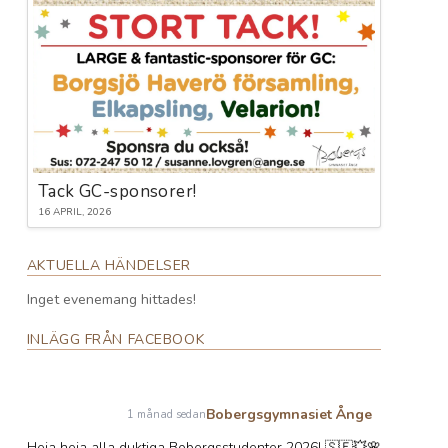
Tack GC-sponsorer!
16 APRIL, 2026
AKTUELLA HÄNDELSER
Inget evenemang hittades!
INLÄGG FRÅN FACEBOOK
Bobergsgymnasiet Ånge
1 månad sedan
Heja heja alla duktiga Bobergsstudenter 2026! 🇸🇪💥🌸