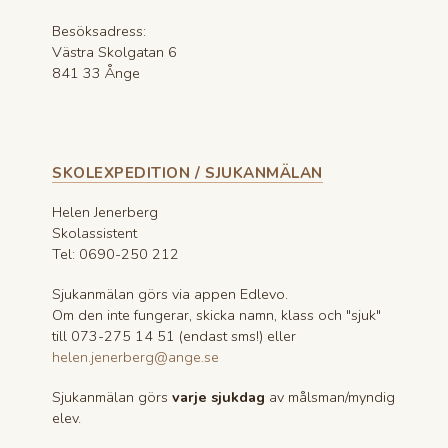
Besöksadress:
Västra Skolgatan 6
841 33 Ånge
SKOLEXPEDITION / SJUKANMÄLAN
Helen Jenerberg
Skolassistent
Tel: 0690-250 212
Sjukanmälan görs via appen Edlevo.
Om den inte fungerar, skicka namn, klass och "sjuk"
till 073-275 14 51 (endast sms!) eller
helen.jenerberg@ange.se
Sjukanmälan görs
varje sjukdag
av målsman/myndig
elev.