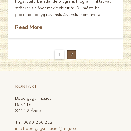
högskoleförberedande program. Programinriktat val
sträcker sig över maximalt ett år. Du måste ha
godkända betyg i svenska/svenska som andra …
Read More
1
2
KONTAKT
Bobergsgymnasiet
Box 116
841 22 Ånge
Tfn: 0690-250 212
info.bobergsgymnasiet@ange.se