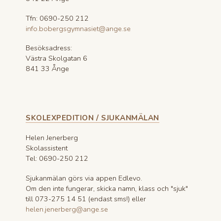
Tfn: 0690-250 212
info.bobergsgymnasiet@ange.se
Besöksadress:
Västra Skolgatan 6
841 33 Ånge
SKOLEXPEDITION / SJUKANMÄLAN
Helen Jenerberg
Skolassistent
Tel: 0690-250 212
Sjukanmälan görs via appen Edlevo.
Om den inte fungerar, skicka namn, klass och "sjuk"
till 073-275 14 51 (endast sms!) eller
helen.jenerberg@ange.se