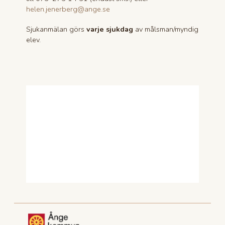
helen.jenerberg@ange.se
Sjukanmälan görs
varje sjukdag
av målsman/myndig
elev.