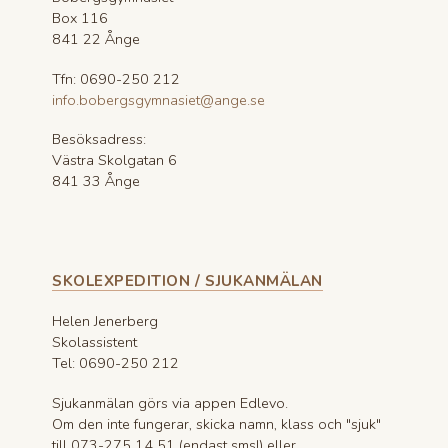
Box 116
841 22 Ånge
Tfn: 0690-250 212
info.bobergsgymnasiet@ange.se
Besöksadress:
Västra Skolgatan 6
841 33 Ånge
SKOLEXPEDITION / SJUKANMÄLAN
Helen Jenerberg
Skolassistent
Tel: 0690-250 212
Sjukanmälan görs via appen Edlevo.
Om den inte fungerar, skicka namn, klass och "sjuk"
till 073-275 14 51 (endast sms!) eller