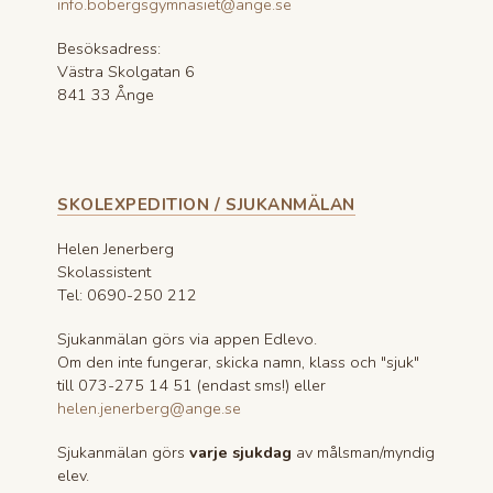
info.bobergsgymnasiet@ange.se
Besöksadress:
Västra Skolgatan 6
841 33 Ånge
SKOLEXPEDITION / SJUKANMÄLAN
Helen Jenerberg
Skolassistent
Tel: 0690-250 212
Sjukanmälan görs via appen Edlevo.
Om den inte fungerar, skicka namn, klass och "sjuk"
till 073-275 14 51 (endast sms!) eller
helen.jenerberg@ange.se
Sjukanmälan görs
varje sjukdag
av målsman/myndig
elev.