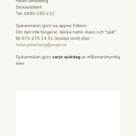
Helen Jenerberg
Skolassistent
Tel: 0690-250 212
Sjukanmälan görs via appen Edlevo.
Om den inte fungerar, skicka namn, klass och "sjuk"
till 073-275 14 51 (endast sms!) eller
helen.jenerberg@ange.se
Sjukanmälan görs
varje sjukdag
av målsman/myndig
elev.