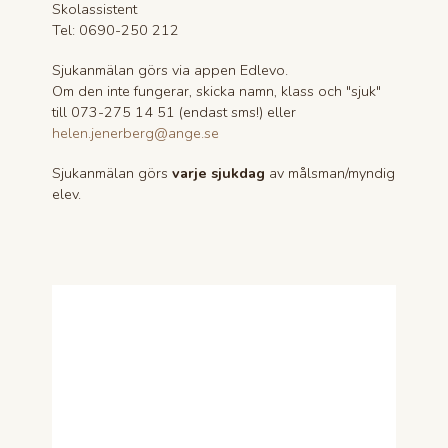
Skolassistent
Tel: 0690-250 212
Sjukanmälan görs via appen Edlevo.
Om den inte fungerar, skicka namn, klass och "sjuk"
till 073-275 14 51 (endast sms!) eller
helen.jenerberg@ange.se
Sjukanmälan görs
varje sjukdag
av målsman/myndig
elev.