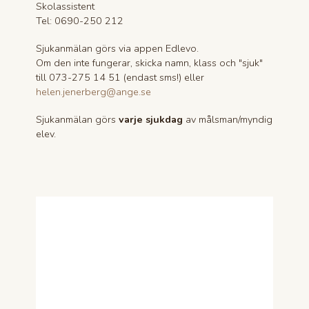
Skolassistent
Tel: 0690-250 212
Sjukanmälan görs via appen Edlevo.
Om den inte fungerar, skicka namn, klass och "sjuk"
till 073-275 14 51 (endast sms!) eller
helen.jenerberg@ange.se
Sjukanmälan görs
varje sjukdag
av målsman/myndig
elev.