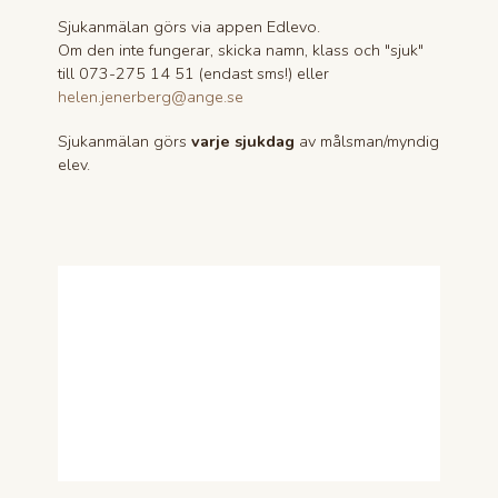
Sjukanmälan görs via appen Edlevo.
Om den inte fungerar, skicka namn, klass och "sjuk"
till 073-275 14 51 (endast sms!) eller
helen.jenerberg@ange.se
Sjukanmälan görs
varje sjukdag
av målsman/myndig
elev.