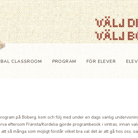
OBAL CLASSROOM
PROGRAM
FÖR ELEVER
ELE
tt program på Boberg, kom och följ med under en dags vanlig undervisnin
nerva eftersom Fränsta/Kordelia gjorde programbesök i vintras, innan va
 ju att så många som möjligt förstår vilket bra val det är att gå hos oss,