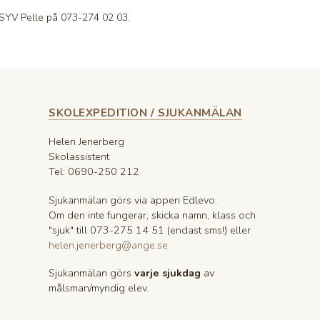
 SYV Pelle på 073-274 02 03.
SKOLEXPEDITION / SJUKANMÄLAN
Helen Jenerberg
Skolassistent
Tel: 0690-250 212
Sjukanmälan görs via appen Edlevo.
Om den inte fungerar, skicka namn, klass och
"sjuk" till 073-275 14 51 (endast sms!) eller
helen.jenerberg@ange.se
Sjukanmälan görs
varje sjukdag
av
målsman/myndig elev.