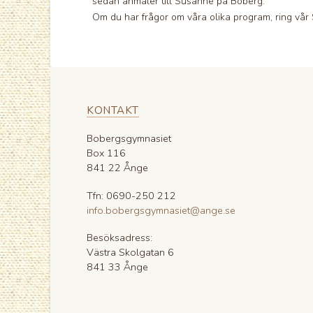
sedan anmäler till Susanne på Boberg.
Om du har frågor om våra olika program, ring vår
KONTAKT
Bobergsgymnasiet
Box 116
841 22 Ånge
Tfn: 0690-250 212
info.bobergsgymnasiet@ange.se
Besöksadress:
Västra Skolgatan 6
841 33 Ånge