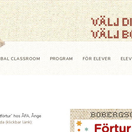
OBAL CLASSROOM
PROGRAM
FÖR ELEVER
ELE
förtur” hos ÅFA, Ånge
a (klickbar länk):