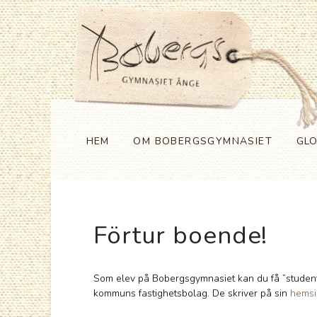
HEM
OM BOBERGSGYMNASIET
GL
Förtur boende!
Som elev på Bobergsgymnasiet kan du få ”student
kommuns fastighetsbolag. De skriver på sin
hemsid