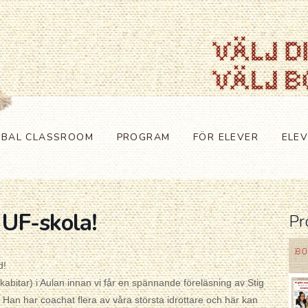
OBAL CLASSROOM
PROGRAM
FÖR ELEVER
ELE
s UF-skola!
Pr
nd!
kabitar) i Aulan innan vi får en spännande föreläsning av Stig
 Han har coachat flera av våra största idrottare och här kan