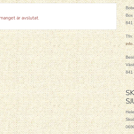
Bob
Box
anget är avslutat.
841
Tfn:
inf
Bes
Väst
841
SK
S
Hel
Skol
069