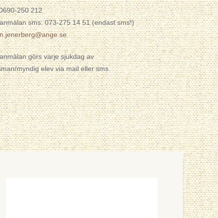
 0690-250 212
anmälan sms: 073-275 14 51 (endast sms!)
en.jenerberg@ange.se
anmälan görs varje sjukdag av
man/myndig elev via mail eller sms.