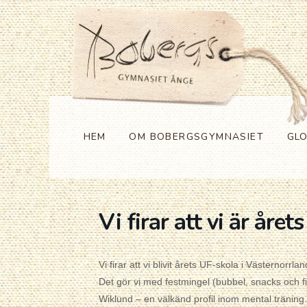
HEM
OM BOBERGSGYMNASIET
GL
Vi firar att vi är året
Vi firar att vi blivit årets UF-skola i Västernorrla
Det gör vi med festmingel (bubbel, snacks och fi
Wiklund – en välkänd profil inom mental träning.