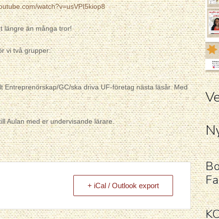
youtube.com/watch?v=usVPI5kiop8
 längre än många tror!
kör vi två grupper:
alt Entreprenörskap/GC/ska driva UF-företag nästa läsår. Med
Ve
till Aulan med er undervisande lärare.
Ny
Bo
Fa
+ iCal / Outlook export
K