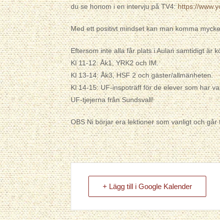
du se honom i en intervju på TV4:
https://www.
Med ett positivt mindset kan man komma mycket
Eftersom inte alla får plats i Aulan samtidigt är 
Kl 11-12: Åk1, YRK2 och IM.
Kl 13-14: Åk3, HSF 2 och gäster/allmänheten.
Kl 14-15: UF-inspoträff för de elever som har v
UF-tjejerna från Sundsvall!
OBS Ni börjar era lektioner som vanligt och går 
+ Lägg till i Google Kalender