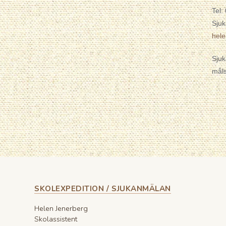
Tel:
Sjuk
hel
Sjuk
måls
SKOLEXPEDITION / SJUKANMÄLAN
Helen Jenerberg
Skolassistent