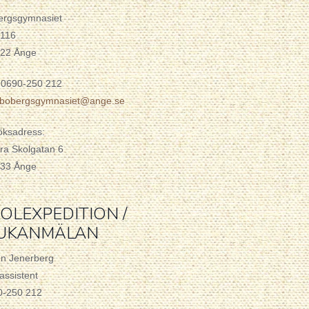
ergsgymnasiet
 116
 22 Ånge
 0690-250 212
o.bobergsgymnasiet@ange.se
öksadress:
ra Skolgatan 6
 33 Ånge
OLEXPEDITION /
JUKANMÄLAN
en Jenerberg
assistent
0-250 212