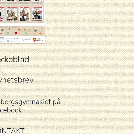
ckoblad
hetsbrev
bergsgymnasiet på
cebook
ONTAKT