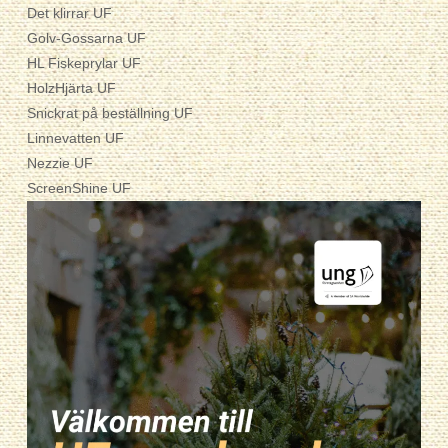
Det klirrar UF
Golv-Gossarna UF
HL Fiskeprylar UF
HolzHjärta UF
Snickrat på beställning UF
Linnevatten UF
Nezzie UF
ScreenShine UF