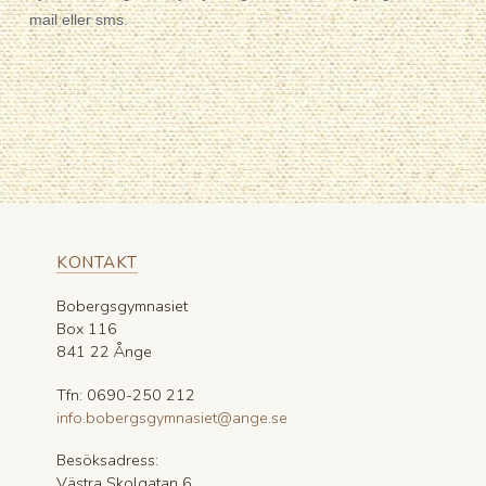
mail eller sms.
KONTAKT
Bobergsgymnasiet
Box 116
841 22 Ånge
Tfn: 0690-250 212
info.bobergsgymnasiet@ange.se
Besöksadress:
Västra Skolgatan 6