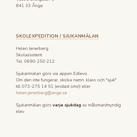
841 33 Ånge
SKOLEXPEDITION / SJUKANMÄLAN
Helen Jenerberg
Skolassistent
Tel: 0690-250 212
Sjukanmälan görs via appen Edlevo.
Om den inte fungerar, skicka namn, klass och "sjuk"
till 073-275 14 51 (endast sms!) eller
helen.jenerberg@ange.se
Sjukanmälan görs
varje sjukdag
av målsman/myndig
elev.