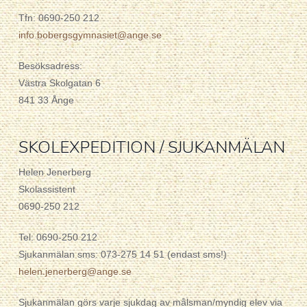
Tfn: 0690-250 212
info.bobergsgymnasiet@ange.se
Besöksadress:
Västra Skolgatan 6
841 33 Ånge
SKOLEXPEDITION / SJUKANMÄLAN
Helen Jenerberg
Skolassistent
0690-250 212
Tel: 0690-250 212
Sjukanmälan sms: 073-275 14 51 (endast sms!)
helen.jenerberg@ange.se
Sjukanmälan görs varje sjukdag av målsman/myndig elev via