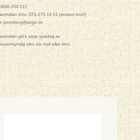
 0690-250 212
anmälan sms: 073-275 14 51 (endast sms!)
en.jenerberg@ange.se
anmälan görs varje sjukdag av
man/myndig elev via mail eller sms.