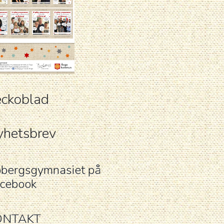
ckoblad
hetsbrev
bergsgymnasiet på
cebook
ONTAKT