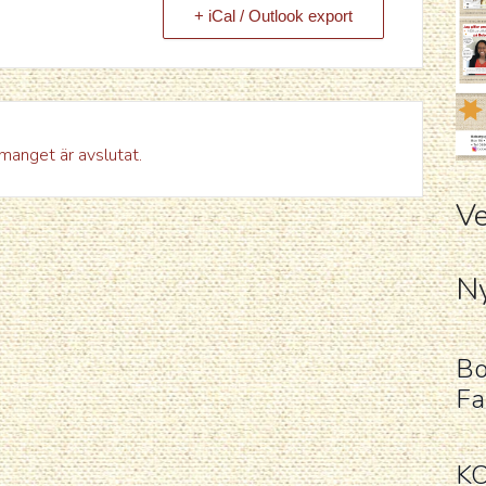
+ iCal / Outlook export
anget är avslutat.
Ve
Ny
Bo
Fa
K