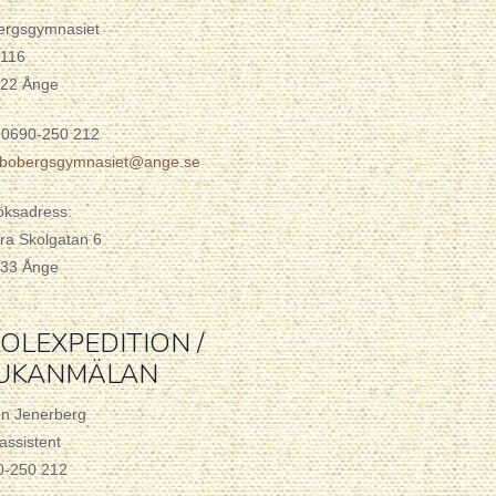
ergsgymnasiet
 116
 22 Ånge
 0690-250 212
o.bobergsgymnasiet@ange.se
öksadress:
ra Skolgatan 6
 33 Ånge
OLEXPEDITION /
JUKANMÄLAN
en Jenerberg
assistent
0-250 212