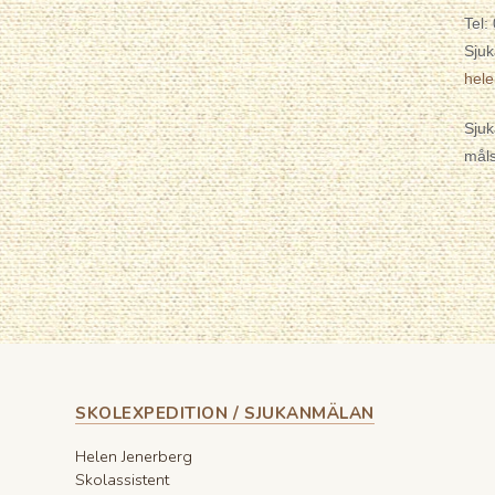
Tel:
Sjuk
hel
Sjuk
måls
SKOLEXPEDITION / SJUKANMÄLAN
Helen Jenerberg
Skolassistent