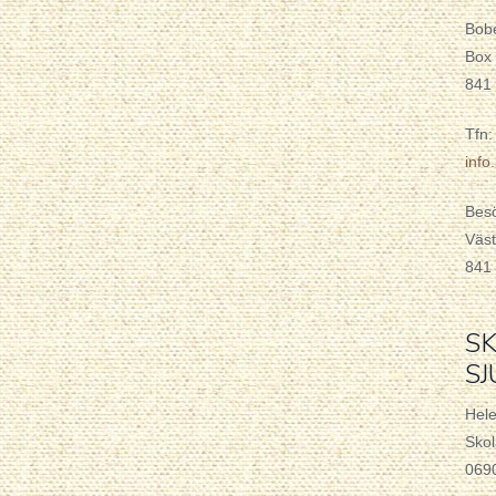
Bob
Box
841
Tfn:
inf
Bes
Väst
841
SK
S
Hel
Skol
069