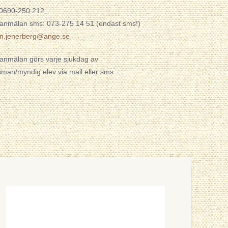
 0690-250 212
anmälan sms: 073-275 14 51 (endast sms!)
en.jenerberg@ange.se
anmälan görs varje sjukdag av
man/myndig elev via mail eller sms.