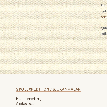
Tel:
Sjuk
hel
Sjuk
måls
SKOLEXPEDITION / SJUKANMÄLAN
Helen Jenerberg
Skolassistent