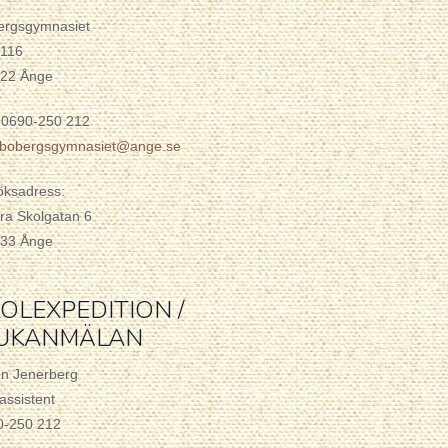
ergsgymnasiet
 116
 22 Ånge
 0690-250 212
o.bobergsgymnasiet@ange.se
öksadress:
ra Skolgatan 6
 33 Ånge
OLEXPEDITION /
JUKANMÄLAN
en Jenerberg
assistent
0-250 212