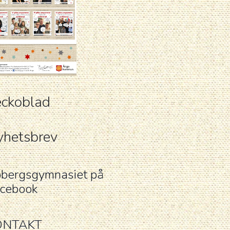
ckoblad
hetsbrev
bergsgymnasiet på
cebook
ONTAKT