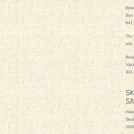
Bob
Box
841
Tfn:
inf
Bes
Väst
841
SK
S
Hel
Skol
069