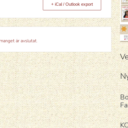
+ iCal / Outlook export
anget är avslutat.
Ve
Ny
Bo
Fa
K