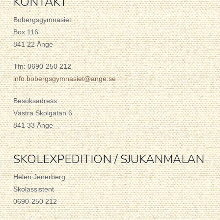
KONTAKT
Bobergsgymnasiet
Box 116
841 22 Ånge
Tfn: 0690-250 212
info.bobergsgymnasiet@ange.se
Besöksadress:
Västra Skolgatan 6
841 33 Ånge
SKOLEXPEDITION / SJUKANMÄLAN
Helen Jenerberg
Skolassistent
0690-250 212