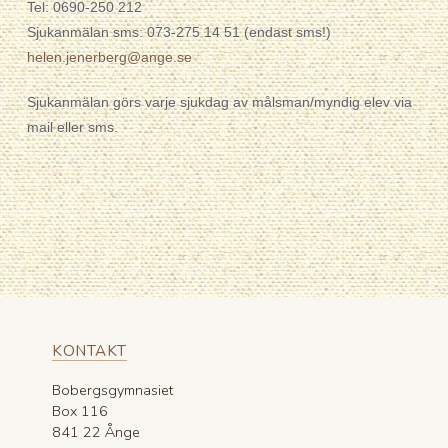
Tel: 0690-250 212
Sjukanmälan sms: 073-275 14 51 (endast sms!)
helen.jenerberg@ange.se
Sjukanmälan görs varje sjukdag av målsman/myndig elev via
mail eller sms.
KONTAKT
Bobergsgymnasiet
Box 116
841 22 Ånge