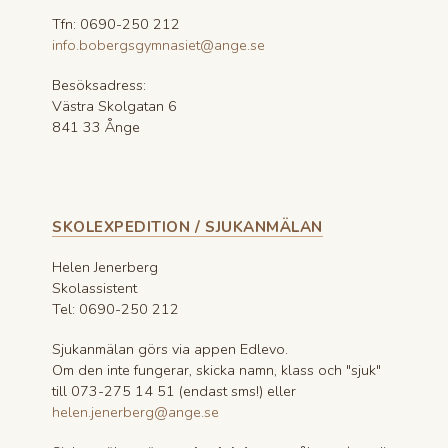
Tfn: 0690-250 212
info.bobergsgymnasiet@ange.se
Besöksadress:
Västra Skolgatan 6
841 33 Ånge
SKOLEXPEDITION / SJUKANMÄLAN
Helen Jenerberg
Skolassistent
Tel: 0690-250 212
Sjukanmälan görs via appen Edlevo.
Om den inte fungerar, skicka namn, klass och "sjuk"
till 073-275 14 51 (endast sms!) eller
helen.jenerberg@ange.se