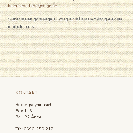
helen.jenerberg@ange.se
Sjukanmälan görs varje sjukdag av målsman/myndig elev via
mail eller sms.
KONTAKT
Bobergsgymnasiet
Box 116
841 22 Ånge
Tfn: 0690-250 212