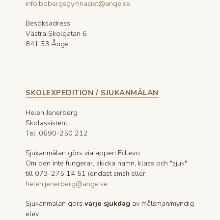
info.bobergsgymnasiet@ange.se
Besöksadress:
Västra Skolgatan 6
841 33 Ånge
SKOLEXPEDITION / SJUKANMÄLAN
Helen Jenerberg
Skolassistent
Tel: 0690-250 212
Sjukanmälan görs via appen Edlevo.
Om den inte fungerar, skicka namn, klass och "sjuk"
till 073-275 14 51 (endast sms!) eller
helen.jenerberg@ange.se
Sjukanmälan görs
varje sjukdag
av målsman/myndig
elev.