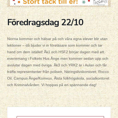
Föredragsdag 22/10
Niorna kommer och hälsar på och våra egna elever blir utan
lektioner – då bjuder vi in föreläsare som kommer och tar
hand om dem istället! Åk1 och HSF2 börjar dagen med ett
evenemang i Folkets Hus Ånge men kommer sedan upp och
avslutar dagen med övriga. Åk3 och YRK2 är i Aulan och får
träffa representanter från polisen, Näringslivskontoret, Rocco
Oil, Campus Ånge/Komvux, Ålsta folkhögskola, socialkontoret
och Kriminalvården. Vi hoppas på en spännande dag!