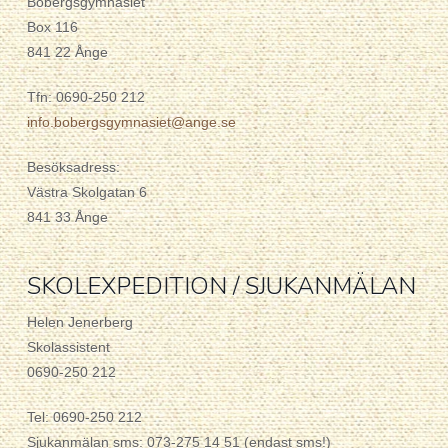
Bobergsgymnasiet
Box 116
841 22 Ånge
Tfn: 0690-250 212
info.bobergsgymnasiet@ange.se
Besöksadress:
Västra Skolgatan 6
841 33 Ånge
SKOLEXPEDITION / SJUKANMÄLAN
Helen Jenerberg
Skolassistent
0690-250 212
Tel: 0690-250 212
Sjukanmälan sms: 073-275 14 51 (endast sms!)