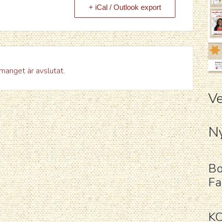
+ iCal / Outlook export
anget är avslutat.
Ve
Ny
Bo
Fa
K