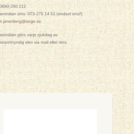
 0690-250 212
anmälan sms: 073-275 14 51 (endast sms!)
en.jenerberg@ange.se
anmälan görs varje sjukdag av
man/myndig elev via mail eller sms.