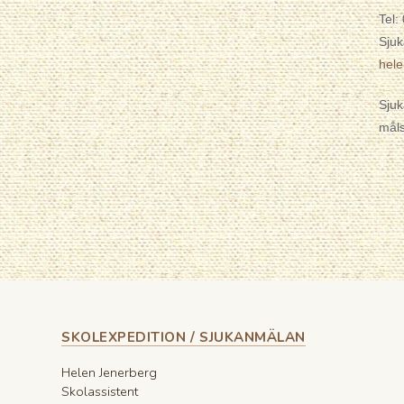
Tel:
Sjuk
hel
Sjuk
måls
SKOLEXPEDITION / SJUKANMÄLAN
Helen Jenerberg
Skolassistent