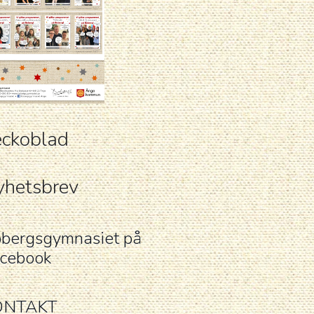
ckoblad
hetsbrev
bergsgymnasiet på
cebook
ONTAKT