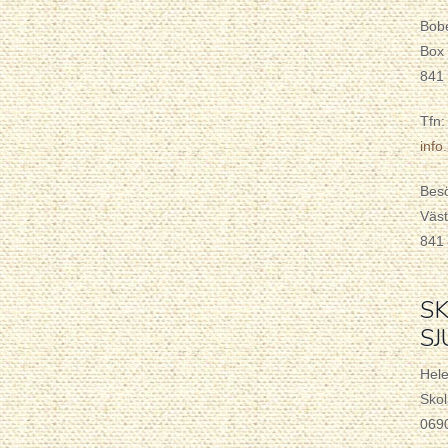
Bob
Box
841
Tfn:
inf
Bes
Väst
841
SK
S
Hel
Skol
069