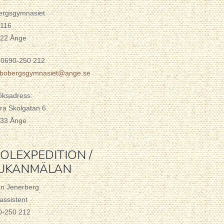
ergsgymnasiet
 116
 22 Ånge
 0690-250 212
o.bobergsgymnasiet@ange.se
öksadress:
ra Skolgatan 6
 33 Ånge
OLEXPEDITION /
JUKANMÄLAN
en Jenerberg
assistent
0-250 212