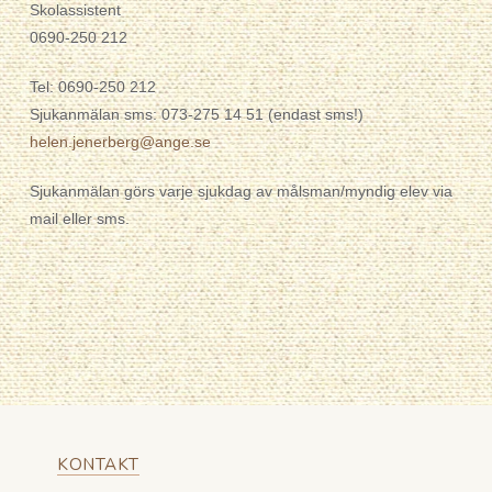
Skolassistent
0690-250 212
Tel: 0690-250 212
Sjukanmälan sms: 073-275 14 51 (endast sms!)
helen.jenerberg@ange.se
Sjukanmälan görs varje sjukdag av målsman/myndig elev via
mail eller sms.
KONTAKT