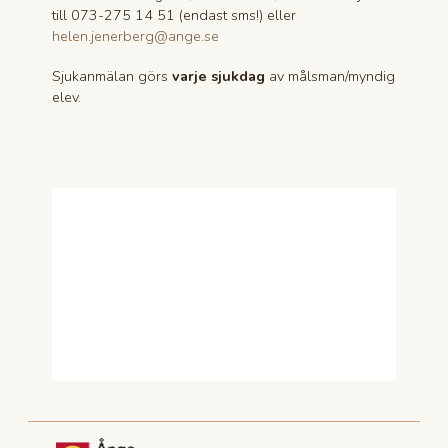
till 073-275 14 51 (endast sms!) eller
helen.jenerberg@ange.se
Sjukanmälan görs
varje sjukdag
av målsman/myndig
elev.