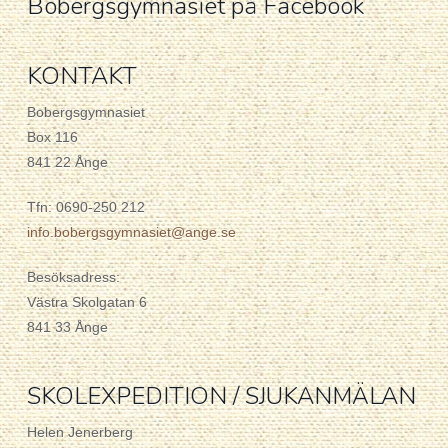
Bobergsgymnasiet på Facebook
KONTAKT
Bobergsgymnasiet
Box 116
841 22 Ånge
Tfn: 0690-250 212
info.bobergsgymnasiet@ange.se
Besöksadress:
Västra Skolgatan 6
841 33 Ånge
SKOLEXPEDITION / SJUKANMÄLAN
Helen Jenerberg