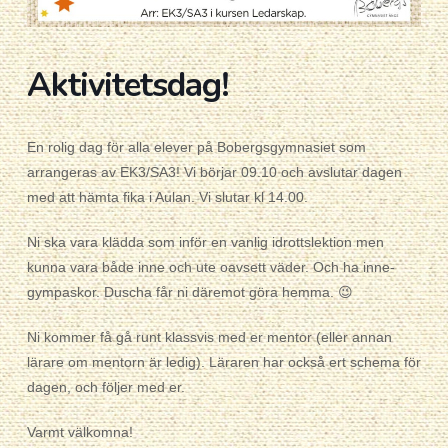
Aktivitetsdag!
En rolig dag för alla elever på Bobergsgymnasiet som
arrangeras av EK3/SA3! Vi börjar 09.10 och avslutar dagen
med att hämta fika i Aulan. Vi slutar kl 14.00.
Ni ska vara klädda som inför en vanlig idrottslektion men
kunna vara både inne och ute oavsett väder. Och ha inne-
gympaskor. Duscha får ni däremot göra hemma. 😉
Ni kommer få gå runt klassvis med er mentor (eller annan
lärare om mentorn är ledig). Läraren har också ert schema för
dagen, och följer med er.
Varmt välkomna!