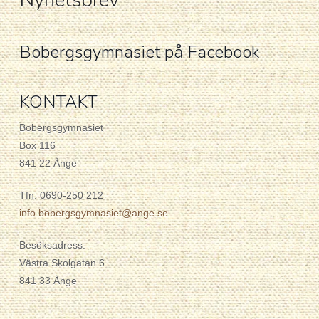
Nyhetsbrev
Bobergsgymnasiet på Facebook
KONTAKT
Bobergsgymnasiet
Box 116
841 22 Ånge
Tfn: 0690-250 212
info.bobergsgymnasiet@ange.se
Besöksadress:
Västra Skolgatan 6
841 33 Ånge