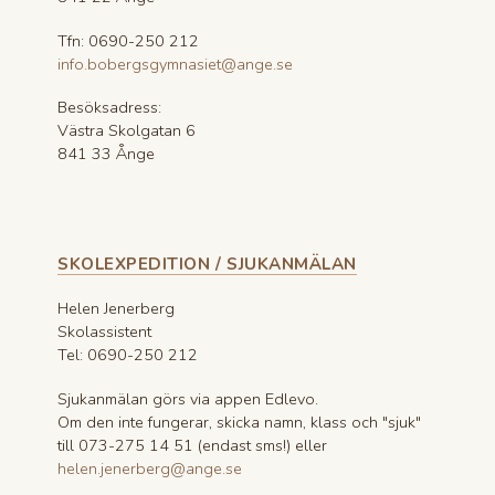
Tfn: 0690-250 212
info.bobergsgymnasiet@ange.se
Besöksadress:
Västra Skolgatan 6
841 33 Ånge
SKOLEXPEDITION / SJUKANMÄLAN
Helen Jenerberg
Skolassistent
Tel: 0690-250 212
Sjukanmälan görs via appen Edlevo.
Om den inte fungerar, skicka namn, klass och "sjuk"
till 073-275 14 51 (endast sms!) eller
helen.jenerberg@ange.se