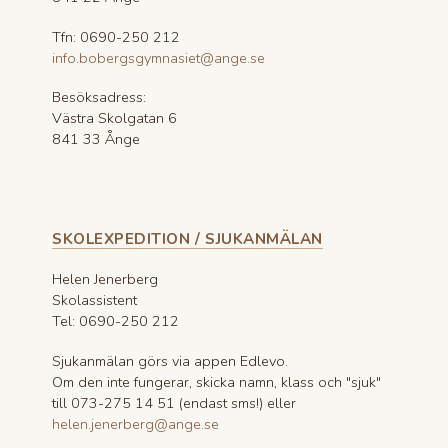
Tfn: 0690-250 212
info.bobergsgymnasiet@ange.se
Besöksadress:
Västra Skolgatan 6
841 33 Ånge
SKOLEXPEDITION / SJUKANMÄLAN
Helen Jenerberg
Skolassistent
Tel: 0690-250 212
Sjukanmälan görs via appen Edlevo.
Om den inte fungerar, skicka namn, klass och "sjuk"
till 073-275 14 51 (endast sms!) eller
helen.jenerberg@ange.se