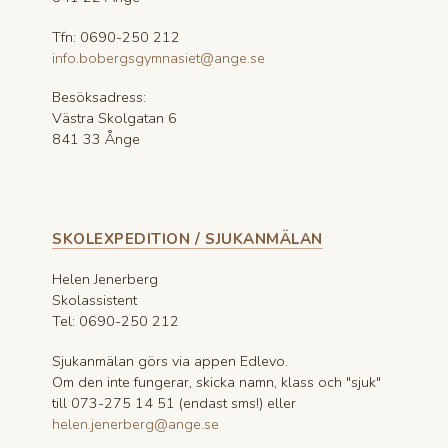
Tfn: 0690-250 212
info.bobergsgymnasiet@ange.se
Besöksadress:
Västra Skolgatan 6
841 33 Ånge
SKOLEXPEDITION / SJUKANMÄLAN
Helen Jenerberg
Skolassistent
Tel: 0690-250 212
Sjukanmälan görs via appen Edlevo.
Om den inte fungerar, skicka namn, klass och "sjuk"
till 073-275 14 51 (endast sms!) eller
helen.jenerberg@ange.se