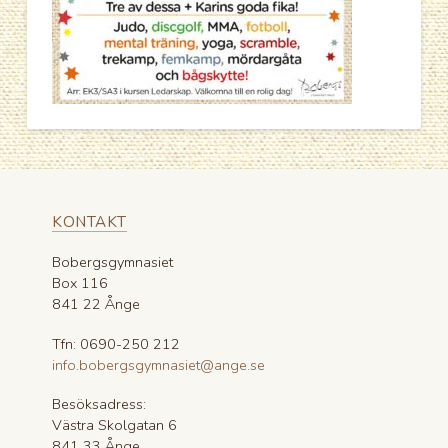
KONTAKT
Bobergsgymnasiet
Box 116
841 22 Ånge
Tfn: 0690-250 212
info.bobergsgymnasiet@ange.se
Besöksadress:
Västra Skolgatan 6
841 33 Ånge