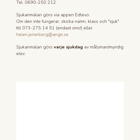
Tel: 0690-250 212
Sjukanmälan görs via appen Edlevo.
Om den inte fungerar, skicka namn, klass och "sjuk"
till 073-275 14 51 (endast sms!) eller
helen.jenerberg@ange.se
Sjukanmälan görs
varje sjukdag
av målsman/myndig
elev.